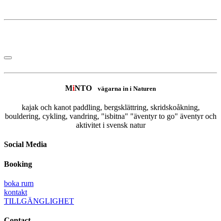
M
i
NTO
vägarna in i Naturen
kajak och kanot paddling, bergsklättring, skridskoåkning,
bouldering, cykling, vandring, "isbitna" "äventyr to go" äventyr och
aktivitet i svensk natur
Social Media
Booking
boka rum
kontakt
TILLGÄNGLIGHET
Contact