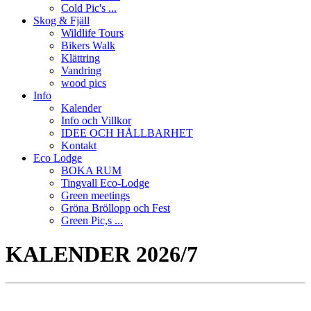
Cold Pic's ...
Skog & Fjäll
Wildlife Tours
Bikers Walk
Klättring
Vandring
wood pics
Info
Kalender
Info och Villkor
IDEE OCH HÅLLBARHET
Kontakt
Eco Lodge
BOKA RUM
Tingvall Eco-Lodge
Green meetings
Gröna Bröllopp och Fest
Green Pic,s ...
KALENDER 2026/7