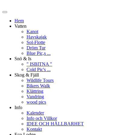
Hem
Vatten
Kanot
Havskajak
Sol-Flotte
Dröm Tur
Blue Pic,s ...
Snö & Is
" ISBITNA "
Cold Pic's ...
Skog & Fjäll
Wildlife Tours
Bikers Walk
Klättring
Vandring
wood pics
Info
Kalender
Info och Villkor
IDEE OCH HÅLLBARHET
Kontakt
Eco Lodge