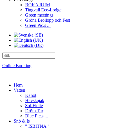
BOKA RUM
Tingvall Eco-Lodge
Green meetings
Gröna Bröllopp och Fest
Green Pic,s ...
Online Booking
Hem
Vatten
Kanot
Havskajak
Sol-Flotte
Dröm Tur
Blue Pic,s ...
Snö & Is
" ISBITNA "