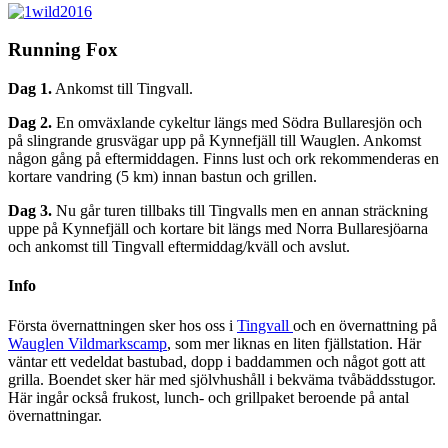
Running Fox
Dag 1.
Ankomst till Tingvall.
Dag 2.
En omväxlande cykeltur längs med Södra Bullaresjön och
på slingrande grusvägar upp på Kynnefjäll till Wauglen. Ankomst
någon gång på eftermiddagen. Finns lust och ork rekommenderas en
kortare vandring (5 km) innan bastun och grillen.
Dag 3.
Nu går turen tillbaks till Tingvalls men en annan sträckning
uppe på Kynnefjäll och kortare bit längs med Norra Bullaresjöarna
och ankomst till Tingvall eftermiddag/kväll och avslut.
Info
Första övernattningen sker hos oss i
Tingvall
och en övernattning på
Wauglen Vildmarkscamp
, som mer liknas en liten fjällstation. Här
väntar ett vedeldat bastubad, dopp i baddammen och något gott att
grilla. Boendet sker här med sjölvhushåll i bekväma tvåbäddsstugor.
Här ingår också frukost, lunch- och grillpaket beroende på antal
övernattningar.