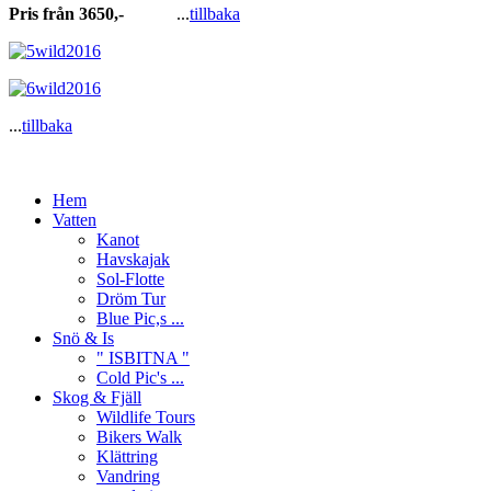
Pris från 3650,-
...
tillbaka
...
tillbaka
Hem
Vatten
Kanot
Havskajak
Sol-Flotte
Dröm Tur
Blue Pic,s ...
Snö & Is
" ISBITNA "
Cold Pic's ...
Skog & Fjäll
Wildlife Tours
Bikers Walk
Klättring
Vandring