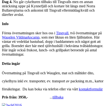
Dag 4.
Nu går cykelturen tillbaks till Tingvalls men en annan
sträckning uppe på Kynnefjäll och kortare bit längs med Norra
Bullaresjöarna och ankomst till Tingvall eftermiddag/kväll och
därefter avslut.
Info
Första övernattningen sker hos oss i
Tingvall
, två övernattningar på
Wauglen Vildmarkscamp
, som mer liknas en liten fjällstation. Här
väntar ett vedeldat bastubad, dopp i baddammen och något gott att
grilla. Boendet sker här med sjölvhushåll i bekväma tvåbäddsstugor.
Här ingår också frukost, lunch- och grillpaket beroende på antal
övernattningar.
Detta ingår
Övernattning på Tingvall och Wauglen, mat och måltider dito,
cykelhyra inkl ev. transporter, ev. transport av packning m.m., kartor
försäkringar. Du kan boka via telefon eller via vårt
kontaktformulär
Pris från: 3950,-
...
tillbaka