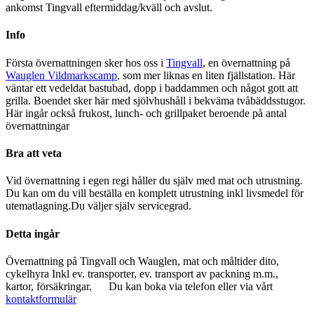
ankomst Tingvall eftermiddag/kväll och avslut.
Info
Första övernattningen sker hos oss i
Tingvall
, en övernattning på
Wauglen Vildmarkscamp
, som mer liknas en liten fjällstation. Här
väntar ett vedeldat bastubad, dopp i baddammen och något gott att
grilla. Boendet sker här med sjölvhushåll i bekväma tvåbäddsstugor.
Här ingår också frukost, lunch- och grillpaket beroende på antal
övernattningar
Bra att veta
Vid övernattning i egen regi håller du själv med mat och utrustning.
Du kan om du vill beställa en komplett utrustning inkl livsmedel för
utematlagning.Du väljer själv servicegrad.
Detta ingår
Övernattning på Tingvall och Wauglen, mat och måltider dito,
cykelhyra Inkl ev. transporter, ev. transport av packning m.m.,
kartor, försäkringar. Du kan boka via telefon eller via vårt
kontaktformulär