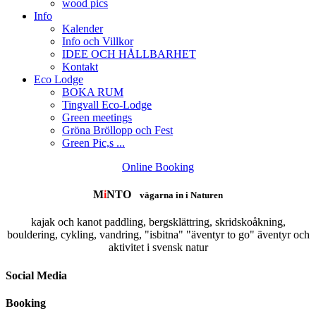
wood pics
Info
Kalender
Info och Villkor
IDEE OCH HÅLLBARHET
Kontakt
Eco Lodge
BOKA RUM
Tingvall Eco-Lodge
Green meetings
Gröna Bröllopp och Fest
Green Pic,s ...
Online Booking
M
i
NTO
vägarna in i Naturen
kajak och kanot paddling, bergsklättring, skridskoåkning,
bouldering, cykling, vandring, "isbitna" "äventyr to go" äventyr och
aktivitet i svensk natur
Social Media
Booking