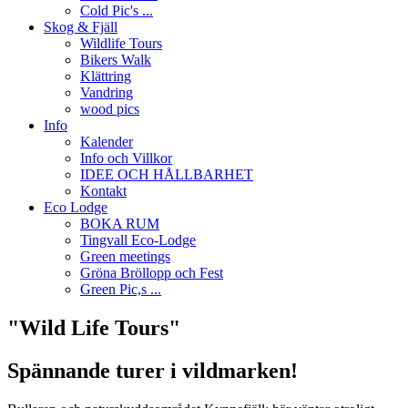
Cold Pic's ...
Skog & Fjäll
Wildlife Tours
Bikers Walk
Klättring
Vandring
wood pics
Info
Kalender
Info och Villkor
IDEE OCH HÅLLBARHET
Kontakt
Eco Lodge
BOKA RUM
Tingvall Eco-Lodge
Green meetings
Gröna Bröllopp och Fest
Green Pic,s ...
"Wild Life Tours"
Spännande turer i vildmarken!