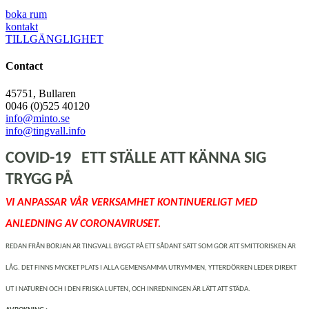
boka rum
kontakt
TILLGÄNGLIGHET
Contact
45751, Bullaren
0046 (0)525 40120
info@minto.se
info@tingvall.info
COVID-19 ETT STÄLLE ATT KÄNNA SIG
TRYGG PÅ
VI ANPASSAR VÅR VERKSAMHET KONTINUERLIGT MED
ANLEDNING AV CORONAVIRUSET.
REDAN FRÅN BÖRJAN ÄR TINGVALL BYGGT PÅ ETT SÅDANT SÄTT SOM GÖR ATT SMITTORISKEN ÄR
LÅG. DET FINNS MYCKET PLATS I ALLA GEMENSAMMA UTRYMMEN, YTTERDÖRREN LEDER DIREKT
UT I NATUREN OCH I DEN FRISKA LUFTEN, OCH INREDNINGEN ÄR LÄTT ATT STÄDA.