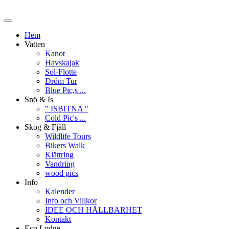
Hem
Vatten
Kanot
Havskajak
Sol-Flotte
Dröm Tur
Blue Pic,s ...
Snö & Is
" ISBITNA "
Cold Pic's ...
Skog & Fjäll
Wildlife Tours
Bikers Walk
Klättring
Vandring
wood pics
Info
Kalender
Info och Villkor
IDEE OCH HÅLLBARHET
Kontakt
Eco Lodge