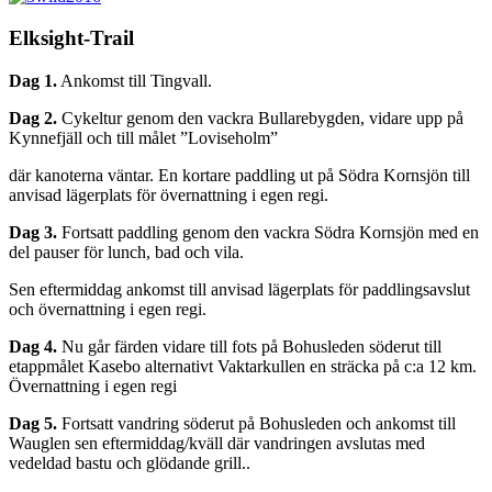
Elksight-Trail
Dag 1.
Ankomst till Tingvall.
Dag 2.
Cykeltur genom den vackra Bullarebygden, vidare upp på
Kynnefjäll och till målet ”Loviseholm”
där kanoterna väntar. En kortare paddling ut på Södra Kornsjön till
anvisad lägerplats för övernattning i egen regi.
Dag 3.
Fortsatt paddling genom den vackra Södra Kornsjön med en
del pauser för lunch, bad och vila.
Sen eftermiddag ankomst till anvisad lägerplats för paddlingsavslut
och övernattning i egen regi.
Dag 4.
Nu går färden vidare till fots på Bohusleden söderut till
etappmålet Kasebo alternativt Vaktarkullen en sträcka på c:a 12 km.
Övernattning i egen regi
Dag 5.
Fortsatt vandring söderut på Bohusleden och ankomst till
Wauglen sen eftermiddag/kväll där vandringen avslutas med
vedeldad bastu och glödande grill..