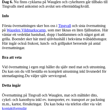
Dag 6.
Nu finns cyklarna på Wauglen och cykelturen går tillbaks till
Tingvalls med ankomst och avslut sen eftermiddag/kväll.
Info
Första övernattningen sker hos oss i
Tingvall
och sista övernattning
på
Wauglen Vildmarkscamp
, som mer liknas en liten fjällstation. Här
väntar ett vedeldat bastubad, dopp i baddammen och något gott att
grilla. Boendet sker här med sjölvhushåll i bekväma tvåbäddsstugor.
Här ingår också frukost, lunch- och grillpaket beroende på antal
övernattningar.
Bra att veta
Vid övernattning i egen regi håller du själv med mat och utrustning.
Du kan om du vill beställa en komplett utrustning inkl livsmedel för
utematlagning.Du väljer själv servicegrad.
Detta ingår
Övernattning på Tingvall och Wauglen, mat och måltider dito,
cykel- och kanothyra inkl ev. transporter, ev. transport av packning
m.m., kartor, försäkringar. Du kan boka via telefon eller via vårt
kontaktformulär