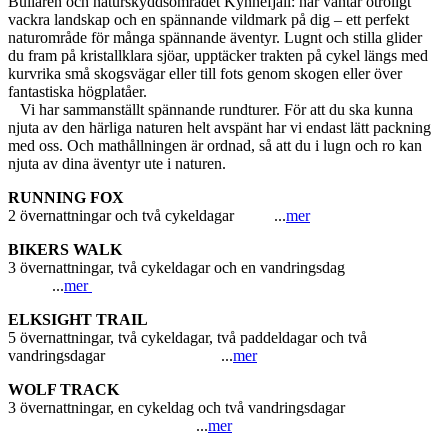
Bullaren och naturskyddsområdet Kynnefjäll: här väntar otroligt
vackra landskap och en spännande vildmark på dig – ett perfekt
naturområde för många spännande äventyr. Lugnt och stilla glider
du fram på kristallklara sjöar, upptäcker trakten på cykel längs med
kurvrika små skogsvägar eller till fots genom skogen eller över
fantastiska högplatåer.
Vi har sammanställt spännande rundturer. För att du ska kunna
njuta av den härliga naturen helt avspänt har vi endast lätt packning
med oss. Och mathållningen är ordnad, så att du i lugn och ro kan
njuta av dina äventyr ute i naturen.
RUNNING FOX
2 övernattningar och två cykeldagar ...
mer
BIKERS WALK
3 övernattningar, två cykeldagar och en vandringsdag
...
mer
ELKSIGHT TRAIL
5 övernattningar, två cykeldagar, två paddeldagar och två
vandringsdagar ...
mer
WOLF TRACK
3 övernattningar, en cykeldag och två vandringsdagar
...
mer