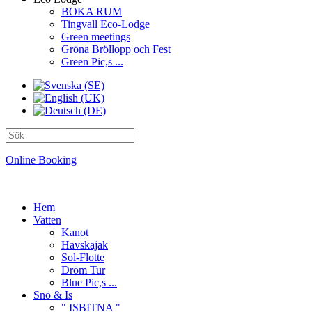
BOKA RUM
Tingvall Eco-Lodge
Green meetings
Gröna Bröllopp och Fest
Green Pic,s ...
Online Booking
Hem
Vatten
Kanot
Havskajak
Sol-Flotte
Dröm Tur
Blue Pic,s ...
Snö & Is
" ISBITNA "