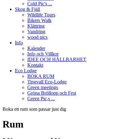
Cold Pic's ...
Skog & Fjäll
Wildlife Tours
Bikers Walk
Klättring
Vandring
wood pics
Info
Kalender
Info och Villkor
IDEE OCH HÅLLBARHET
Kontakt
Eco Lodge
BOKA RUM
Tingvall Eco-Lodge
Green meetings
Gröna Bröllopp och Fest
Green Pic,s ...
Boka ett rum som passar just dig
Rum