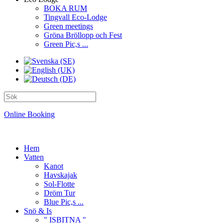
BOKA RUM
Tingvall Eco-Lodge
Green meetings
Gröna Bröllopp och Fest
Green Pic,s ...
Online Booking
Hem
Vatten
Kanot
Havskajak
Sol-Flotte
Dröm Tur
Blue Pic,s ...
Snö & Is
" ISBITNA "