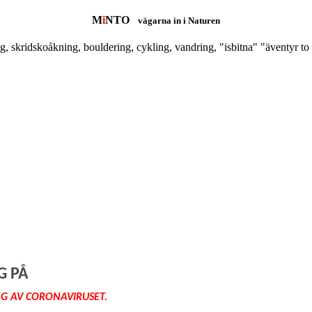
M
i
NTO
vägarna in i Naturen
g, skridskoåkning, bouldering, cykling, vandring, "isbitna" "äventyr to 
G PÅ
NG AV CORONAVIRUSET.