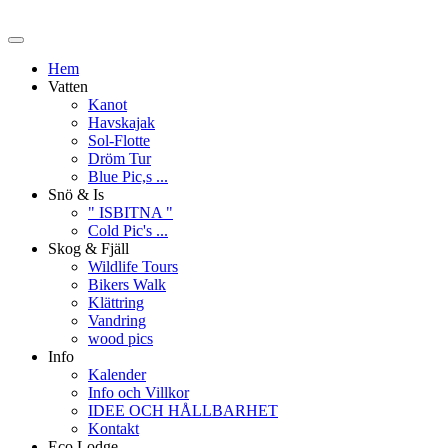
Hem
Vatten
Kanot
Havskajak
Sol-Flotte
Dröm Tur
Blue Pic,s ...
Snö & Is
" ISBITNA "
Cold Pic's ...
Skog & Fjäll
Wildlife Tours
Bikers Walk
Klättring
Vandring
wood pics
Info
Kalender
Info och Villkor
IDEE OCH HÅLLBARHET
Kontakt
Eco Lodge