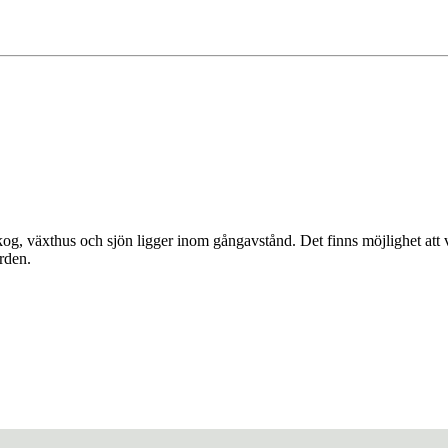
kog, växthus och sjön ligger inom gångavstånd. Det finns möjlighet att v
ården.